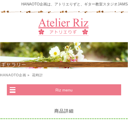
HANAOTO企画は、アトリエりずと、ギター教室スタジオJAM
HANAOTO企画
» 花時計
Riz menu
商品詳細