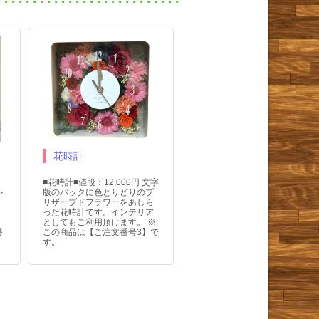
花時計
：
■花時計■値段：12,000円 文字
レ
版のバックに色とりどりのプ
ー
リザーブドフラワーをあしら
ン
った花時計です。インテリア
ま
としてもご利用頂けます。 ※
番
この商品は【ご注文番号3】で
す。