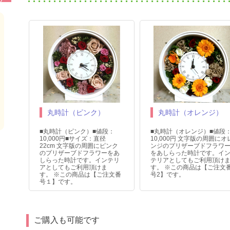
丸時計（ピンク）
丸時計（オレンジ）
■丸時計（ピンク）■値段：
■丸時計（オレンジ）■値段
10,000円■サイズ：直径
10,000円 文字版の周囲にオ
22cm 文字版の周囲にピンク
ンジのプリザーブドフラワ
のプリザーブドフラワーをあ
をあしらった時計です。イ
しらった時計です。インテリ
テリアとしてもご利用頂け
アとしてもご利用頂けま
す。 ※この商品は【ご注文
す。 ※この商品は【ご注文番
号2】です。
号１】です。
ご購入も可能です