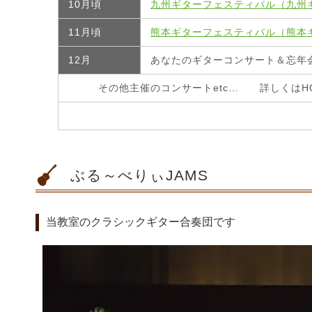
10月頃
九州ギターフェスティバル（九州
11月頃
熊本ギターフェスティバル（熊本
12月
あなたのギターコンサート＆忘年
その他主催のコンサートetc… 詳しくはH
ぶる～べりぃJAMS
当教室のクラシックギター合奏団です